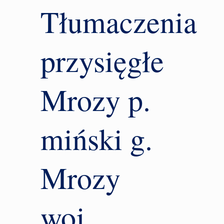
Tłumaczenia
przysięgłe
Mrozy p.
miński g.
Mrozy
woj.