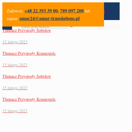
+48 22 393 39 00
,
789 097 208
Zadzwoń:
lub
amar24@amar-translations.pl
napisz:
✕
Tłumacz Przysięgły Sobolew
15 lutego 2023
Tłumacz Przysięgły Krasnosielc
15 lutego 2023
Tłumacz Przysięgły Sobolew
15 lutego 2023
Tłumacz Przysięgły Krasnosielc
15 lutego 2023