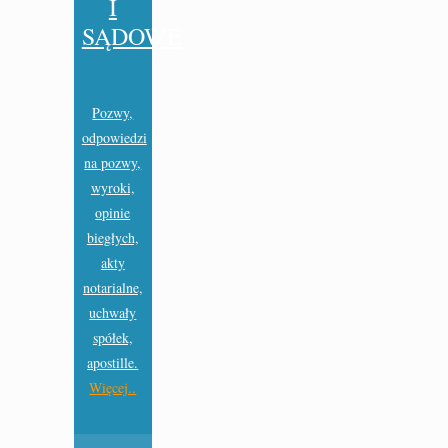
I
SĄDOWE
Pozwy,
odpowiedzi
na pozwy,
wyroki,
opinie
biegłych,
akty
notarialne,
uchwały
spółek,
apostille.
Więcej..