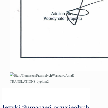
Języki tłumaczeń przysięgłych