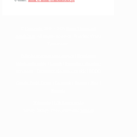
©
Copyright
2010 -
2026
Biuro Tłumaczeń
AmaR24.pl
All Rights Reserved. Wszelkie Prawa
Zastrzeżone.
Polityka przetwarzania danych
|
Regulamin
świadczenia usług
|
Cennik
|
Formularz zlecenia -
przysięgłe
|
Formularz zlecenia - zwykłe
|
RODO
Google Profil Firmy
|
Facebook
|
Twitter
|
Blog
|
Kontakt
Wikipedia
|
UW Lingwistyka
Strony, Sklepy, Pozycjonowanie
Setia.pl