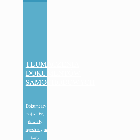
TŁUMACZENIA
DOKUMENTÓW
SAMOCHODOWYCH
Dokumenty
pojazdów,
dowody
rejestracyjne,
karty