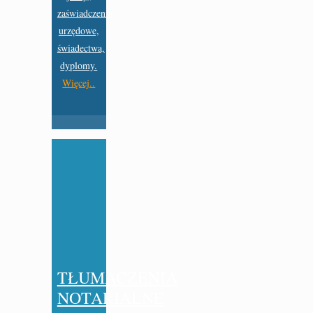
zaświadczenia
urzędowe,
świadectwa,
dyplomy.
Więcej..
TŁUMACZENIA
NOTARIALNE