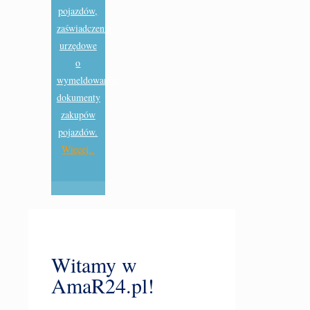
pojazdów,
zaświadczenia
urzędowe
o
wymeldowaniu,
dokumenty
zakupów
pojazdów.
Więcej..
Witamy w
AmaR24.pl!