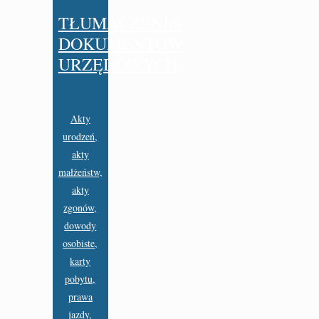
TŁUMACZENIA
DOKUMENTÓW
URZĘDOWYCH
Akty
urodzeń,
akty
małżeństw,
akty
zgonów,
dowody
osobiste,
karty
pobytu,
prawa
jazdy,