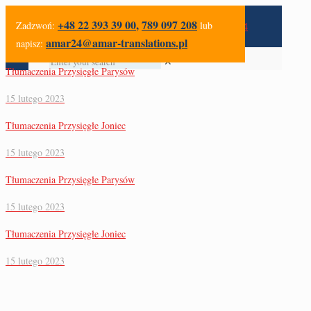
+48 22 393 39 00
,
789 097 208
Zadzwoń:
lub
amar24@amar-translations.pl
napisz:
✕
Tłumaczenia Przysięgłe Parysów
15 lutego 2023
Tłumaczenia Przysięgłe Joniec
15 lutego 2023
Tłumaczenia Przysięgłe Parysów
15 lutego 2023
Tłumaczenia Przysięgłe Joniec
15 lutego 2023