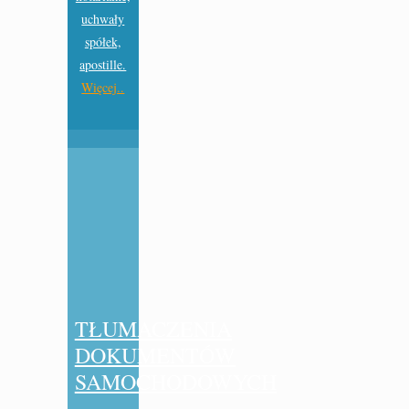
uchwały
spółek,
apostille.
Więcej..
TŁUMACZENIA
DOKUMENTÓW
SAMOCHODOWYCH