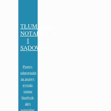
TŁUMACZENIA
NOTARIALNE
I
SĄDOWE
Pozwy,
odpowiedzi
na pozwy,
wyroki,
opinie
biegłych,
akty
notarialne,