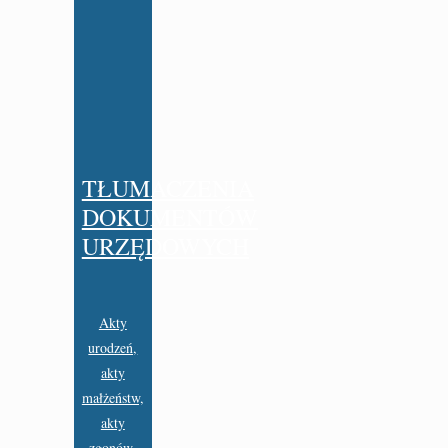
TŁUMACZENIA
DOKUMENTÓW
URZĘDOWYCH
Akty
urodzeń,
akty
małżeństw,
akty
zgonów,