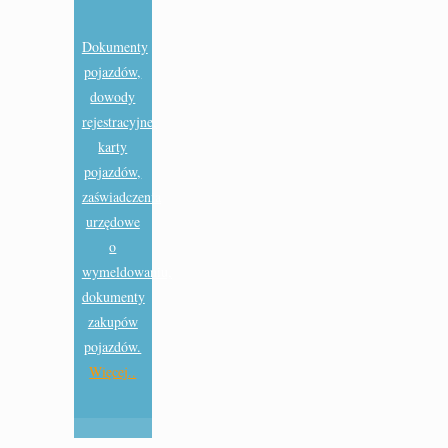
Dokumenty
pojazdów,
dowody
rejestracyjne,
karty
pojazdów,
zaświadczenia
urzędowe
o
wymeldowaniu,
dokumenty
zakupów
pojazdów.
Więcej..