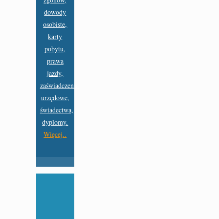
dowody
osobiste,
karty
pobytu,
prawa
jazdy,
zaświadczenia
urzędowe,
świadectwa,
dyplomy.
Więcej..