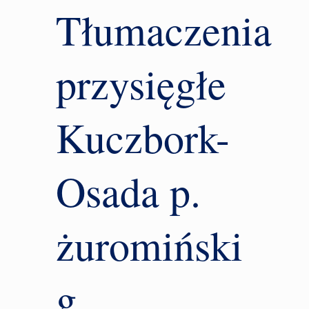
Tłumaczenia
przysięgłe
Kuczbork-
Osada p.
żuromiński
g.