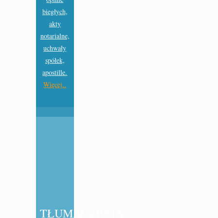
biegłych,
akty
notarialne,
uchwały
spółek,
apostille.
Więcej..
TŁUMACZENIA