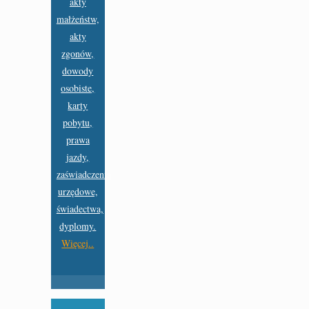
akty
małżeństw,
akty
zgonów,
dowody
osobiste,
karty
pobytu,
prawa
jazdy,
zaświadczenia
urzędowe,
świadectwa,
dyplomy.
Więcej..