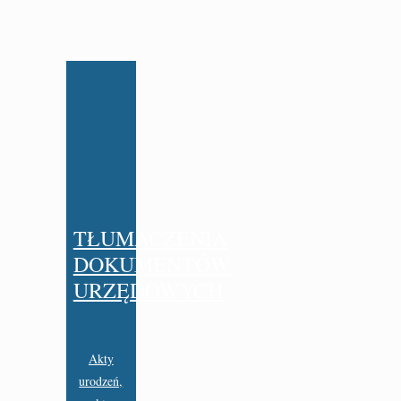
TŁUMACZENIA
DOKUMENTÓW
URZĘDOWYCH
Akty
urodzeń,