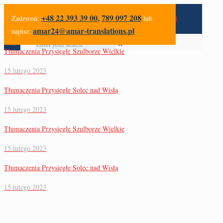
+48 22 393 39 00
,
789 097 208
Zadzwoń:
lub
amar24@amar-translations.pl
napisz:
✕
Tłumaczenia Przysięgłe Szulborze Wielkie
15 lutego 2023
Tłumaczenia Przysięgłe Solec nad Wisłą
15 lutego 2023
Tłumaczenia Przysięgłe Szulborze Wielkie
15 lutego 2023
Tłumaczenia Przysięgłe Solec nad Wisłą
15 lutego 2023