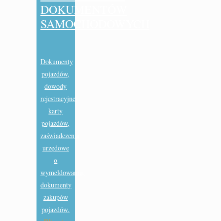
DOKUMENTÓW
SAMOCHODOWYCH
Dokumenty
pojazdów,
dowody
rejestracyjne,
karty
pojazdów,
zaświadczenia
urzędowe
o
wymeldowaniu,
dokumenty
zakupów
pojazdów.