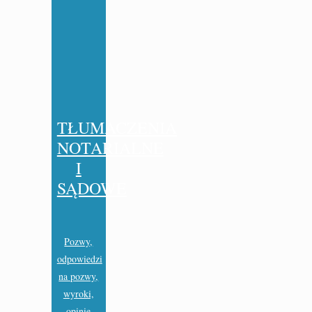
TŁUMACZENIA
NOTARIALNE
I
SĄDOWE
Pozwy,
odpowiedzi
na pozwy,
wyroki,
opinie