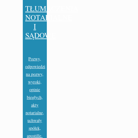
TŁUMACZENIA
NOTARIALNE
I
SĄDOWE
Pozwy,
odpowiedzi
na pozwy,
wyroki,
opinie
biegłych,
akty
notarialne,
uchwały
spółek,
apostille.