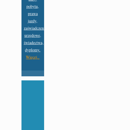
pobytu,
prawa
jazdy,
zaświadczenia
urzędowe,
świadectwa,
dyplomy.
Więcej..