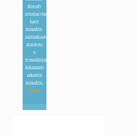
dowody
rejestracyjne,
karty
pojazdów,
zaświadczenia
urzędowe
o
wymeldowaniu,
dokumenty
zakupów
pojazdów.
Więcej..