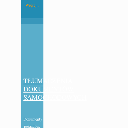
Więcej..
TŁUMACZENIA
DOKUMENTÓW
SAMOCHODOWYCH
Dokumenty
pojazdów,