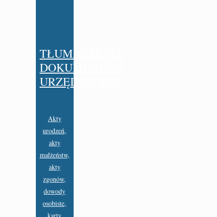
TŁUMACZENIA
DOKUMENTÓW
URZĘDOWYCH
Akty
urodzeń,
akty
małżeństw,
akty
zgonów,
dowody
osobiste,
karty