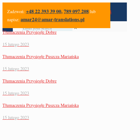
+48 22 393 39 00
,
789 097 208
Zadzwoń:
lub
amar24@amar-translations.pl
napisz:
✕
Tłumaczenia Przysięgłe Dobre
15 lutego 2023
Tłumaczenia Przysięgłe Puszcza Mariańska
15 lutego 2023
Tłumaczenia Przysięgłe Dobre
15 lutego 2023
Tłumaczenia Przysięgłe Puszcza Mariańska
15 lutego 2023