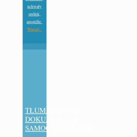
uchwały
spółek,
apostille.
Więcej..
TŁUMACZENIA
DOKUMENTÓW
SAMOCHODOWYCH