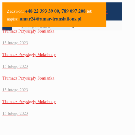
+48 22 393 39 00
,
789 097 208
Zadzwoń:
lub
amar24@amar-translations.pl
napisz:
✕
Tłumacz Przysięgły Somianka
15 lutego 2023
Tłumacz Przysięgły Mokobody
15 lutego 2023
Tłumacz Przysięgły Somianka
15 lutego 2023
Tłumacz Przysięgły Mokobody
15 lutego 2023