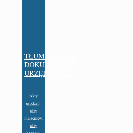
TŁUMACZENIA
DOKUMENTÓW
URZĘDOWYCH
Akty
urodzeń,
akty
małżeństw,
akty
zgonów,