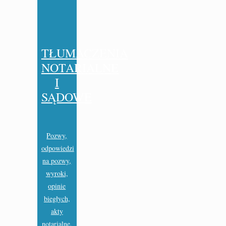
TŁUMACZENIA
NOTARIALNE
I
SĄDOWE
Pozwy,
odpowiedzi
na pozwy,
wyroki,
opinie
biegłych,
akty
notarialne,