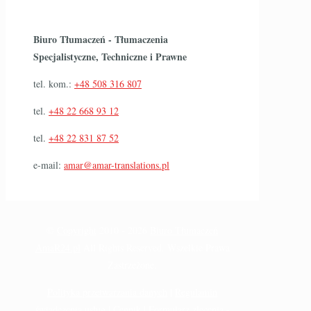
Biuro Tłumaczeń - Tłumaczenia
Specjalistyczne, Techniczne i Prawne
tel. kom.:
+48 508 316 807
tel.
+48 22 668 93 12
tel.
+48 22 831 87 52
e-mail:
amar@amar-translations.pl
©
Copyright
2010 -
2026
Biuro Tłumaczeń
AmaR24.pl
All Rights Reserved. Wszelkie Prawa
Zastrzeżone.
Polityka przetwarzania danych
|
Regulamin
świadczenia usług
|
Cennik
|
Formularz zlecenia -