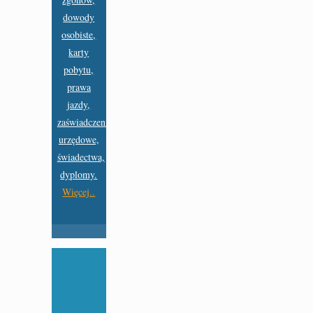
dowody
osobiste,
karty
pobytu,
prawa
jazdy,
zaświadczenia
urzędowe,
świadectwa,
dyplomy.
Więcej..