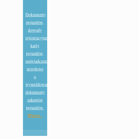
Dokumenty
pojazdów,
dowody
rejestracyjne,
karty
pojazdów,
zaświadczenia
urzędowe
o
wymeldowaniu,
dokumenty
zakupów
pojazdów.
Więcej..