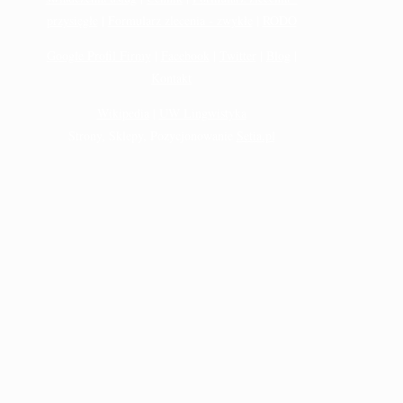
przysięgłe
|
Formularz zlecenia - zwykłe
|
RODO
Google Profil Firmy
|
Facebook
|
Twitter
|
Blog
|
Kontakt
Wikipedia
|
UW Lingwistyka
Strony, Sklepy, Pozycjonowanie
Setia.pl