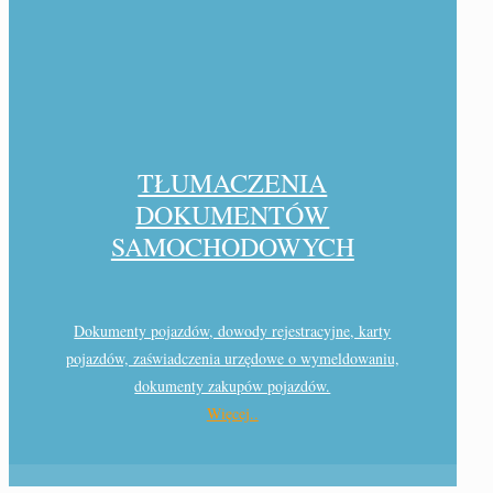
TŁUMACZENIA
DOKUMENTÓW
SAMOCHODOWYCH
Dokumenty pojazdów, dowody rejestracyjne, karty
pojazdów, zaświadczenia urzędowe o wymeldowaniu,
dokumenty zakupów pojazdów.
Więcej..