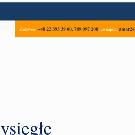
+48 22 393 39 00
,
789 097 208
amar24@
Zadzwoń:
lub napisz:
ysięgłe