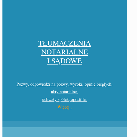
TŁUMACZENIA
NOTARIALNE
I SĄDOWE
Pozwy, odpowiedzi na pozwy, wyroki, opinie biegłych,
akty notarialne,
uchwały spółek, apostille.
Więcej..