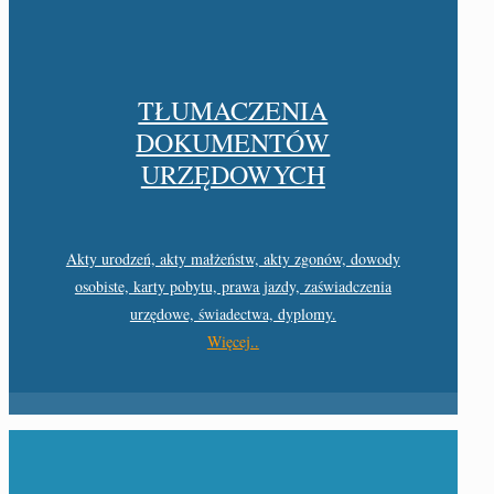
TŁUMACZENIA
DOKUMENTÓW
URZĘDOWYCH
Akty urodzeń, akty małżeństw, akty zgonów, dowody
osobiste, karty pobytu, prawa jazdy, zaświadczenia
urzędowe, świadectwa, dyplomy.
Więcej..