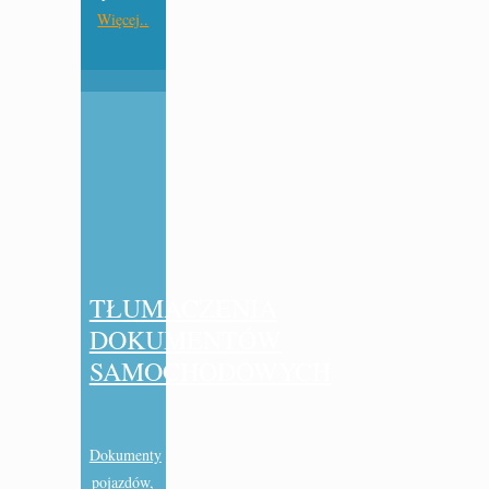
Więcej..
TŁUMACZENIA
DOKUMENTÓW
SAMOCHODOWYCH
Dokumenty
pojazdów,