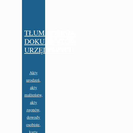
TŁUMACZENIA
DOKUMENTÓW
URZĘDOWYCH
Akty
urodzeń,
akty
małżeństw,
akty
zgonów,
dowody
osobiste,
karty