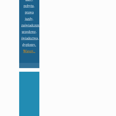
pobytu,
prawa
jazdy,
zaświadczenia
urzędowe,
świadectwa,
dyplomy.
Więcej..