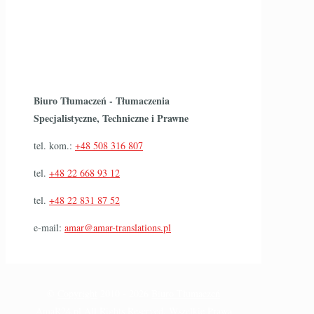
Biuro Tłumaczeń - Tłumaczenia
Specjalistyczne, Techniczne i Prawne
tel. kom.:
+48 508 316 807
tel.
+48 22 668 93 12
tel.
+48 22 831 87 52
e-mail:
amar@amar-translations.pl
©
Copyright
2010 -
2026
Biuro Tłumaczeń
AmaR24.pl
All Rights Reserved. Wszelkie Prawa