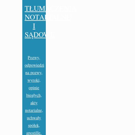
TŁUMACZENIA
NOTARIALNE
I
SĄDOWE
Pozwy,
odpowiedzi
na pozwy,
wyroki,
opinie
biegłych,
akty
notarialne,
uchwały
spółek,
apostille.