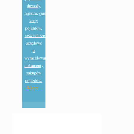
dowody
rejestracyjne,
karty
pojazdów,
zaświadczenia
urzędowe
o
wymeldowaniu,
dokumenty
zakupów
pojazdów.
Więcej..