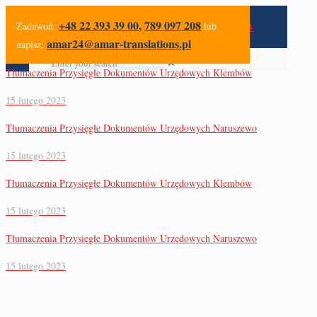
+48 22 393 39 00
,
789 097 208
Zadzwoń:
lub
amar24@amar-translations.pl
napisz:
✕
Tłumaczenia Przysięgłe Dokumentów Urzędowych Klembów
15 lutego 2023
Tłumaczenia Przysięgłe Dokumentów Urzędowych Naruszewo
15 lutego 2023
Tłumaczenia Przysięgłe Dokumentów Urzędowych Klembów
15 lutego 2023
Tłumaczenia Przysięgłe Dokumentów Urzędowych Naruszewo
15 lutego 2023