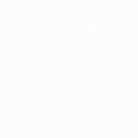
świadczenia usług
|
Cennik
|
Formularz zlecenia -
przysięgłe
|
Formularz zlecenia - zwykłe
|
RODO
Google Profil Firmy
|
Facebook
|
Twitter
|
Blog
|
Kontakt
Wikipedia
|
UW Lingwistyka
Strony, Sklepy, Pozycjonowanie
Setia.pl