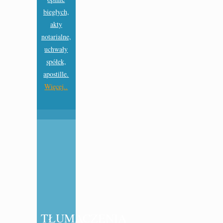
biegłych,
akty
notarialne,
uchwały
spółek,
apostille.
Więcej..
TŁUMACZENIA