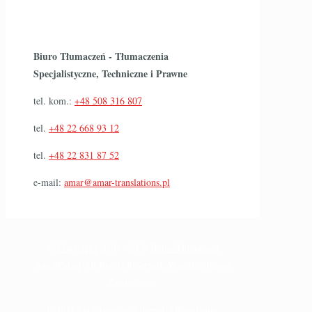
Biuro Tłumaczeń - Tłumaczenia
Specjalistyczne, Techniczne i Prawne
tel. kom.:
+48 508 316 807
tel.
+48 22 668 93 12
tel.
+48 22 831 87 52
e-mail:
amar@amar-translations.pl
©
Copyright
2010 -
2026
Biuro Tłumaczeń
AmaR24.pl
All Rights Reserved. Wszelkie Prawa
Zastrzeżone.
Polityka przetwarzania danych
|
Regulamin