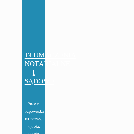
TŁUMACZENIA
NOTARIALNE
I
SĄDOWE
Pozwy,
odpowiedzi
na pozwy,
wyroki,
opinie