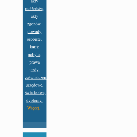
akty
małżeństw,
akty
zgonów,
dowody
osobiste,
karty
pobytu,
prawa
jazdy,
zaświadczenia
urzędowe,
świadectwa,
dyplomy.
Więcej..