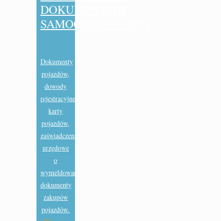
DOKUMENTÓW
SAMOCHODOWYCH
Dokumenty
pojazdów,
dowody
rejestracyjne,
karty
pojazdów,
zaświadczenia
urzędowe
o
wymeldowaniu,
dokumenty
zakupów
pojazdów.