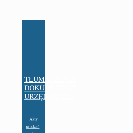
TŁUMACZENIA
DOKUMENTÓW
URZĘDOWYCH
Akty
urodzeń,