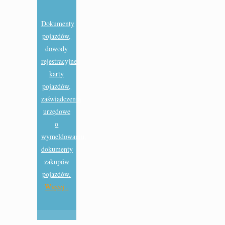
Dokumenty
pojazdów,
dowody
rejestracyjne,
karty
pojazdów,
zaświadczenia
urzędowe
o
wymeldowaniu,
dokumenty
zakupów
pojazdów.
Więcej..