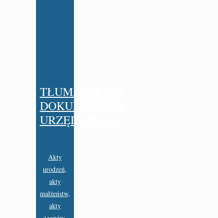
TŁUMACZENIA
DOKUMENTÓW
URZĘDOWYCH
Akty
urodzeń,
akty
małżeństw,
akty
zgonów,