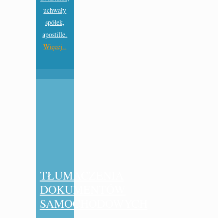
uchwały
spółek,
apostille.
Więcej..
TŁUMACZENIA
DOKUMENTÓW
SAMOCHODOWYCH