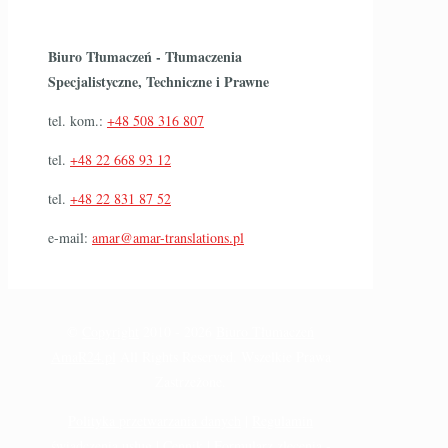
Biuro Tłumaczeń - Tłumaczenia
Specjalistyczne, Techniczne i Prawne
tel. kom.:
+48 508 316 807
tel.
+48 22 668 93 12
tel.
+48 22 831 87 52
e-mail:
amar@amar-translations.pl
©
Copyright
2010 -
2026
Biuro Tłumaczeń
AmaR24.pl
All Rights Reserved. Wszelkie Prawa
Zastrzeżone.
Polityka przetwarzania danych
|
Regulamin
świadczenia usług
|
Cennik
|
Formularz zlecenia -