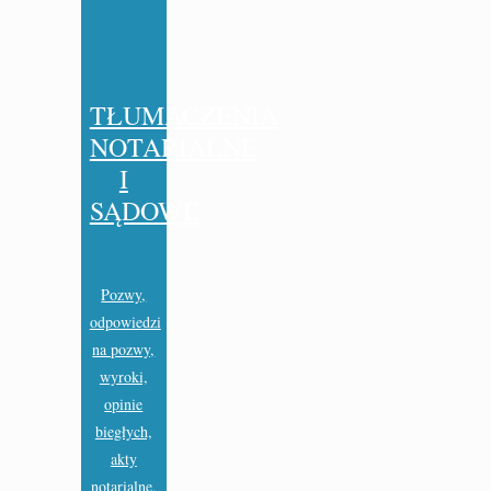
TŁUMACZENIA
NOTARIALNE
I
SĄDOWE
Pozwy,
odpowiedzi
na pozwy,
wyroki,
opinie
biegłych,
akty
notarialne,