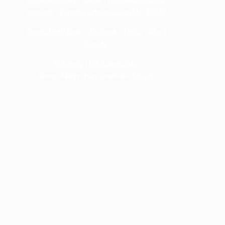
przysięgłe
|
Formularz zlecenia - zwykłe
|
RODO
Google Profil Firmy
|
Facebook
|
Twitter
|
Blog
|
Kontakt
Wikipedia
|
UW Lingwistyka
Strony, Sklepy, Pozycjonowanie
Setia.pl