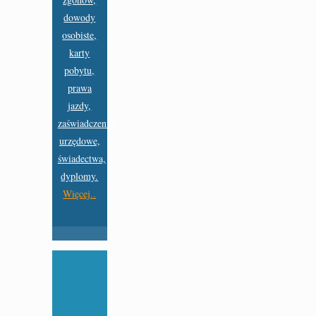
dowody
osobiste,
karty
pobytu,
prawa
jazdy,
zaświadczenia
urzędowe,
świadectwa,
dyplomy.
Więcej..